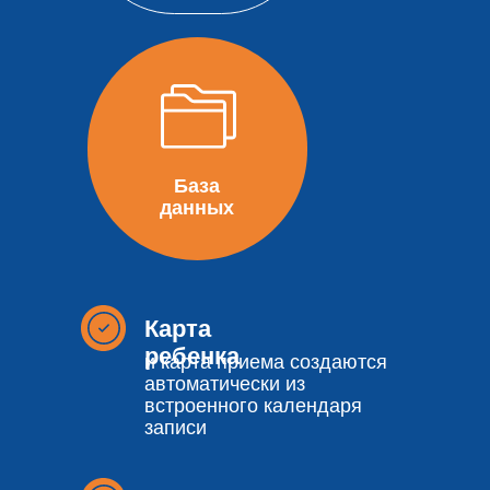
База
данных
Карта
ребенка
и карта приема создаются
автоматически из
встроенного календаря
записи