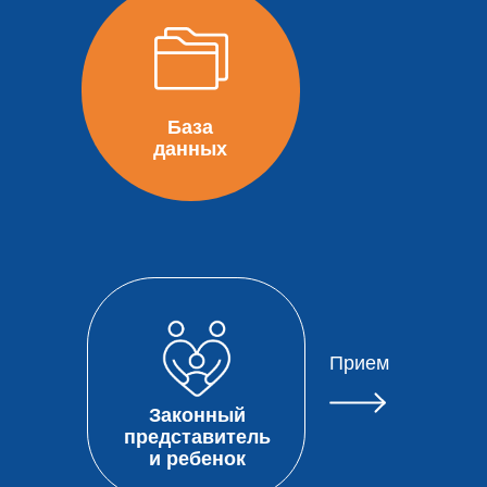
База
данных
Прием
Законный
представитель
и ребенок