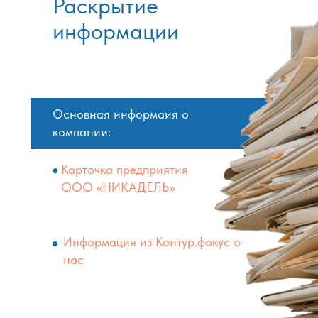
Раскрытие
информации
о нас
Основная информаия о
компании:
Карточка предприятия
ООО «НИКАДЕЛЬ»
Информация из Контур.фокус о
нас